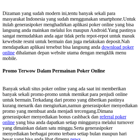
Dizaman yang sudah modern ini,tentu banyak sekali para
masyarakat Indonesia yang sudah menggunakan smartphone.Untuk
itulah generasipoker menghadirkan aplikasi poker online yang bisa
langsung anda mainkan melalui Ios maupun Android.Yang pastinya
sangat memudahkan anda agar tidak perlu repot-repot untuk masuk
kewebsite resmi untuk bermain dan juga melakukan deposit.Nah
mendapatkan aplikasi tersebut bisa langsung anda
download poker
online
dihalaman depan website utama dengan mengklik menu
mobile.
Promo Terwow Dalam Permainan Poker Online
Banyak sekali situs poker online yang ada saat ini memberikan
banyak sekali promo-promo untuk memikat para penjudi online
untuk bermain.Terkadang dari promo yang diberikan pastinya
kurang menarik dan mengiurkan,namun generasipoker menyediakan
promo yang membuat anda menjadi tercengang.Dimana
generasipoker menyediakan bonus cashback dan
referral poker
online
yang bisa anda dapatkan setiap minggunya melalui turnover
yang dimainkan dalam satu minggu.Serta generasipoker
menyediakan berbagai promo terbaru setiap bulan maupun hari
besar yang bisa anda lihat dimenu
news
.