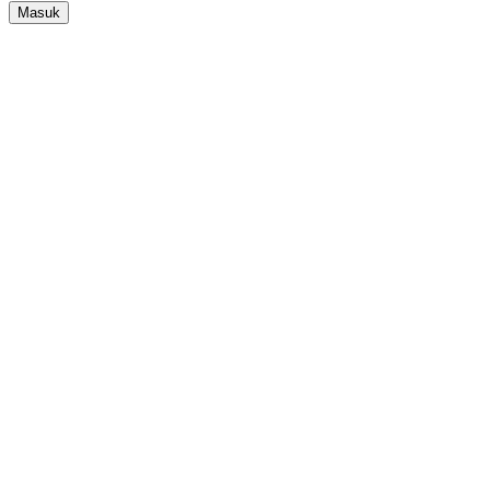
Masuk