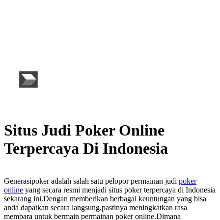
Situs Judi Poker Online
Terpercaya Di Indonesia
Generasipoker adalah salah satu pelopor permainan judi
poker
online
yang secara resmi menjadi situs poker terpercaya di Indonesia
sekarang ini.Dengan memberikan berbagai keuntungan yang bisa
anda dapatkan secara langsung,pastinya meningkatkan rasa
membara untuk bermain permainan poker online.Dimana