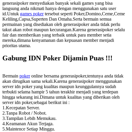
generasipoker menyediakan banyak sekali games yang bisa
langsung anda nikmati hanya dengan menggunakan satu user
id.Untuk
games poker
tersebut seperti Poker,Domino,Ceme,Ceme
Keliling,Capsa,Superten Dan Omaha.Serta bermain semua
permainan yang disediakan oleh generasipoker anda tidak perlu
takut akan robot maupun kecurangan.Karena generasipoker selalu
fair dan memberikan yang terbaik untuk para member setia
mereka,dimana kenyamanan dan kepuasan member menjadi
prioritas utama.
Gabung IDN Poker Dijamin Puas !!!
Bermain
poker
online bersama generasipoker,tentunya anda tidak
akan dirugikan sama sekali.Karena generasipoker menggunakan
server idn poker yang kualitas maupun keunggulannya sudah
terbukti selama hampir 5 tahun terakhir menjadi yang terdepan
hingga sekarang ini.Dimana untuk kualitas yang diberikan oleh
server idn poker,sebagai berikut ini :
1.Kecepatan Server.
2.Tanpa Robot / Nobot.
3.Tampilan Lebih Memukau.
4.Keamanan Akun Terjaga.
5.Maintence Setiap Minggu.