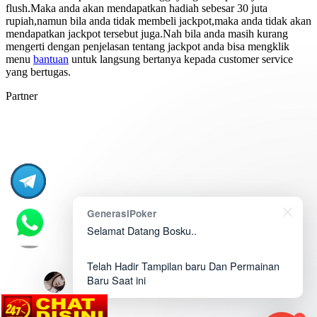
flush.Maka anda akan mendapatkan hadiah sebesar 30 juta
rupiah,namun bila anda tidak membeli jackpot,maka anda tidak akan
mendapatkan jackpot tersebut juga.Nah bila anda masih kurang
mengerti dengan penjelasan tentang jackpot anda bisa mengklik
menu
bantuan
untuk langsung bertanya kepada customer service
yang bertugas.
Partner
GenerasiPoker
Selamat Datang Bosku..
Telah Hadir Tampilan baru Dan Permainan
Baru Saat ini