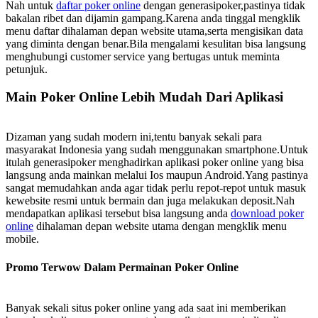
Nah untuk
daftar poker online
dengan generasipoker,pastinya tidak
bakalan ribet dan dijamin gampang.Karena anda tinggal mengklik
menu daftar dihalaman depan website utama,serta mengisikan data
yang diminta dengan benar.Bila mengalami kesulitan bisa langsung
menghubungi customer service yang bertugas untuk meminta
petunjuk.
Main Poker Online Lebih Mudah Dari Aplikasi
Dizaman yang sudah modern ini,tentu banyak sekali para
masyarakat Indonesia yang sudah menggunakan smartphone.Untuk
itulah generasipoker menghadirkan aplikasi poker online yang bisa
langsung anda mainkan melalui Ios maupun Android.Yang pastinya
sangat memudahkan anda agar tidak perlu repot-repot untuk masuk
kewebsite resmi untuk bermain dan juga melakukan deposit.Nah
mendapatkan aplikasi tersebut bisa langsung anda
download poker
online
dihalaman depan website utama dengan mengklik menu
mobile.
Promo Terwow Dalam Permainan Poker Online
Banyak sekali situs poker online yang ada saat ini memberikan