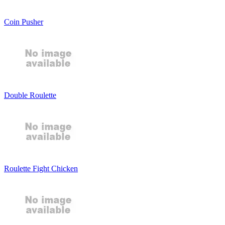
Coin Pusher
Double Roulette
Roulette Fight Chicken