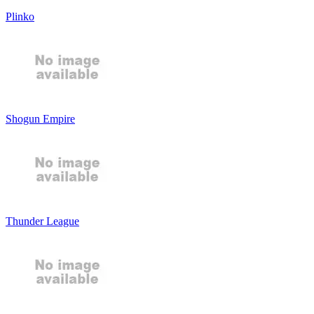
Plinko
Shogun Empire
Thunder League