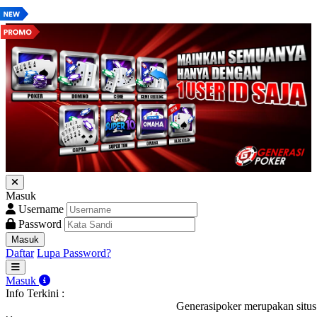
Masuk
Username
Password
Masuk
Daftar
Lupa Password?
Masuk
Info Terkini :
Generasipoker merupakan situs judi