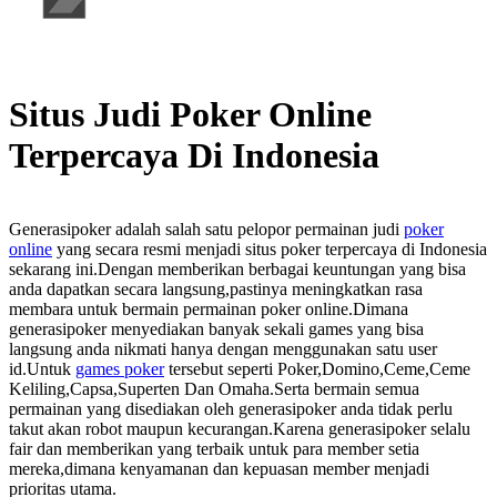
Situs Judi Poker Online
Terpercaya Di Indonesia
Generasipoker adalah salah satu pelopor permainan judi
poker
online
yang secara resmi menjadi situs poker terpercaya di Indonesia
sekarang ini.Dengan memberikan berbagai keuntungan yang bisa
anda dapatkan secara langsung,pastinya meningkatkan rasa
membara untuk bermain permainan poker online.Dimana
generasipoker menyediakan banyak sekali games yang bisa
langsung anda nikmati hanya dengan menggunakan satu user
id.Untuk
games poker
tersebut seperti Poker,Domino,Ceme,Ceme
Keliling,Capsa,Superten Dan Omaha.Serta bermain semua
permainan yang disediakan oleh generasipoker anda tidak perlu
takut akan robot maupun kecurangan.Karena generasipoker selalu
fair dan memberikan yang terbaik untuk para member setia
mereka,dimana kenyamanan dan kepuasan member menjadi
prioritas utama.