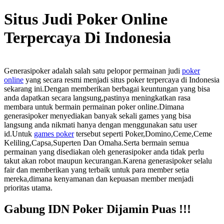
Situs Judi Poker Online
Terpercaya Di Indonesia
Generasipoker adalah salah satu pelopor permainan judi
poker
online
yang secara resmi menjadi situs poker terpercaya di Indonesia
sekarang ini.Dengan memberikan berbagai keuntungan yang bisa
anda dapatkan secara langsung,pastinya meningkatkan rasa
membara untuk bermain permainan poker online.Dimana
generasipoker menyediakan banyak sekali games yang bisa
langsung anda nikmati hanya dengan menggunakan satu user
id.Untuk
games poker
tersebut seperti Poker,Domino,Ceme,Ceme
Keliling,Capsa,Superten Dan Omaha.Serta bermain semua
permainan yang disediakan oleh generasipoker anda tidak perlu
takut akan robot maupun kecurangan.Karena generasipoker selalu
fair dan memberikan yang terbaik untuk para member setia
mereka,dimana kenyamanan dan kepuasan member menjadi
prioritas utama.
Gabung IDN Poker Dijamin Puas !!!