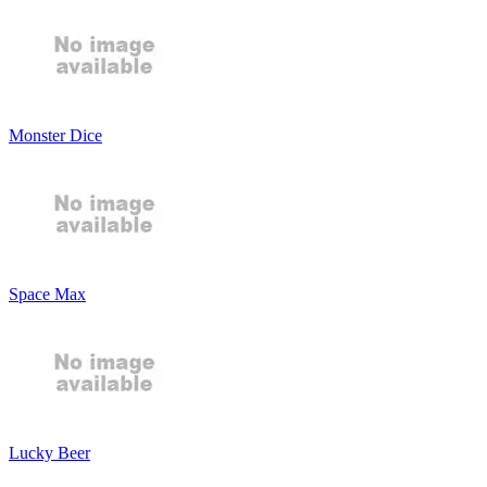
Monster Dice
Space Max
Lucky Beer