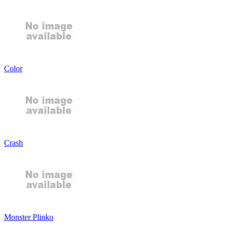
Color
Crash
Monster Plinko