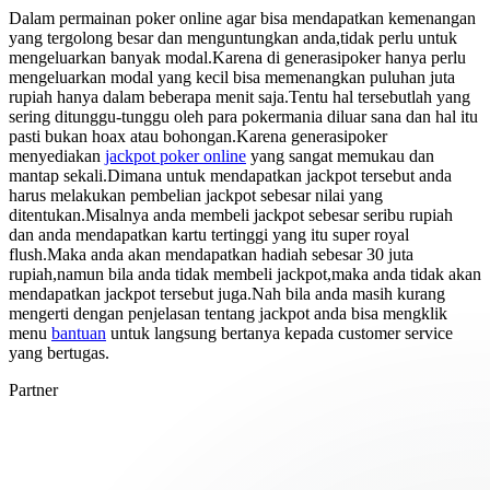
Dalam permainan poker online agar bisa mendapatkan kemenangan
yang tergolong besar dan menguntungkan anda,tidak perlu untuk
mengeluarkan banyak modal.Karena di generasipoker hanya perlu
mengeluarkan modal yang kecil bisa memenangkan puluhan juta
rupiah hanya dalam beberapa menit saja.Tentu hal tersebutlah yang
sering ditunggu-tunggu oleh para pokermania diluar sana dan hal itu
pasti bukan hoax atau bohongan.Karena generasipoker
menyediakan
jackpot poker online
yang sangat memukau dan
mantap sekali.Dimana untuk mendapatkan jackpot tersebut anda
harus melakukan pembelian jackpot sebesar nilai yang
ditentukan.Misalnya anda membeli jackpot sebesar seribu rupiah
dan anda mendapatkan kartu tertinggi yang itu super royal
flush.Maka anda akan mendapatkan hadiah sebesar 30 juta
rupiah,namun bila anda tidak membeli jackpot,maka anda tidak akan
mendapatkan jackpot tersebut juga.Nah bila anda masih kurang
mengerti dengan penjelasan tentang jackpot anda bisa mengklik
menu
bantuan
untuk langsung bertanya kepada customer service
yang bertugas.
Partner