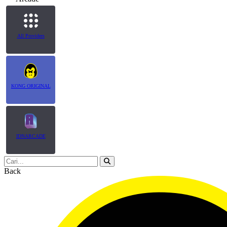
All Providers
KONG ORIGINAL
IDNARCADE
Back