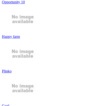
Opportunity 10
Happy farm
Plinko
Goal