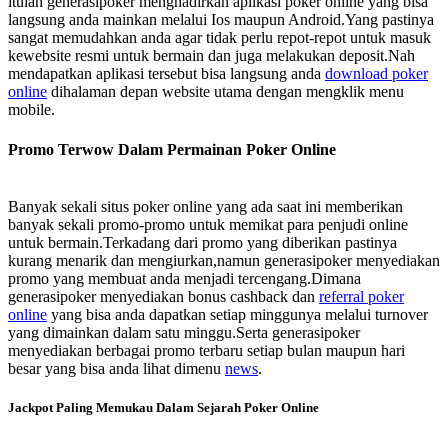
itulah generasipoker menghadirkan aplikasi poker online yang bisa
langsung anda mainkan melalui Ios maupun Android.Yang pastinya
sangat memudahkan anda agar tidak perlu repot-repot untuk masuk
kewebsite resmi untuk bermain dan juga melakukan deposit.Nah
mendapatkan aplikasi tersebut bisa langsung anda
download poker
online
dihalaman depan website utama dengan mengklik menu
mobile.
Promo Terwow Dalam Permainan Poker Online
Banyak sekali situs poker online yang ada saat ini memberikan
banyak sekali promo-promo untuk memikat para penjudi online
untuk bermain.Terkadang dari promo yang diberikan pastinya
kurang menarik dan mengiurkan,namun generasipoker menyediakan
promo yang membuat anda menjadi tercengang.Dimana
generasipoker menyediakan bonus cashback dan
referral poker
online
yang bisa anda dapatkan setiap minggunya melalui turnover
yang dimainkan dalam satu minggu.Serta generasipoker
menyediakan berbagai promo terbaru setiap bulan maupun hari
besar yang bisa anda lihat dimenu
news
.
Jackpot Paling Memukau Dalam Sejarah Poker Online