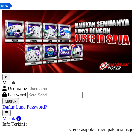
Masuk
Username
Password
Masuk
Daftar
Lupa Password?
Masuk
Info Terkini :
Generasipoker merupakan situs judi Id