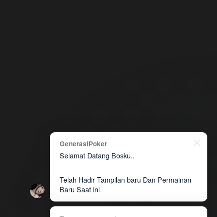
GenerasiPoker
Selamat Datang Bosku..
Telah Hadir Tampilan baru Dan Permainan
Baru Saat ini